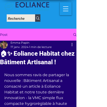
Trouver un installateur
Post
Emma Papin
17 janv. 2024
1 min de lecture
🏠✨ Eoliance Habitat chez
Bâtiment Artisanal !
Nous sommes ravis de partager la 
nouvelle : Bâtiment Artisanal a 
consacré un article à Eoliance 
Habitat et notre toute dernière 
innovation - la VMC simple flux 
compacte hygroréglable à haute 