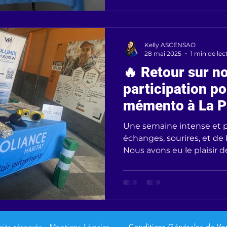
Kelly ASCENSAO
28 mai 2025
1 min de lec
🔥 Retour sur n
participation po
mémento à La P
Bâtiment de Tou
Une semaine intense et p
💥
échanges, sourires, et de 
Nous avons eu le plaisir d
its réservés - Mentions Légales.
Conditions Générales de Ve
Conditions Générales de Ve