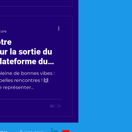
ture
otre
ur la sortie du
lateforme du
lon - La Garde !
leine de bonnes vibes :
belles rencontres ! 🙌
e représenter...
ntes
ntes
Suivez-nous :