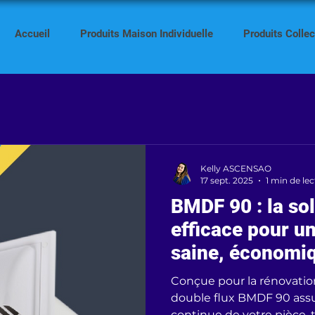
Accueil
Produits Maison Individuelle
Produits Collect
Kelly ASCENSAO
17 sept. 2025
1 min de le
BMDF 90 : la sol
efficace pour un
saine, économiq
silencieuse !
Conçue pour la rénovatio
double flux BMDF 90 assu
continue de votre pièce, t