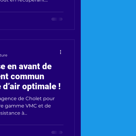
cture
se en avant de
ent commun
 d’air optimale !
 Agence de Cholet pour
otre gamme VMC et de
sistance à...