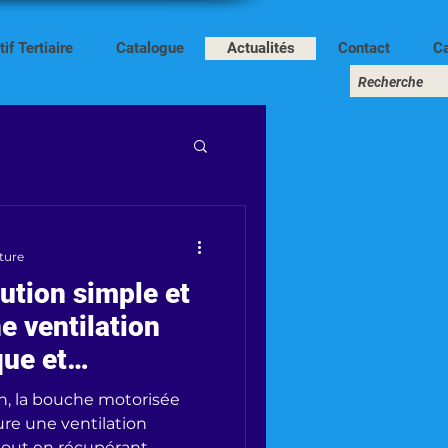
if Tertiaire
Catalogue
Actualités
Contact
Ca
Trouver un installateur
cture
ution simple et
e ventilation
ue et
n, la bouche motorisée
re une ventilation
out en récupérant...