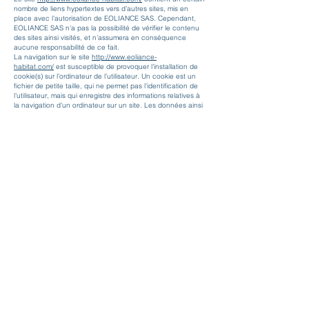
nombre de liens hypertextes vers d’autres sites, mis en
place avec l’autorisation de EOLIANCE SAS. Cependant,
EOLIANCE SAS n’a pas la possibilité de vérifier le contenu
des sites ainsi visités, et n’assumera en conséquence
aucune responsabilité de ce fait.
La navigation sur le site
http://www.eol
iance-
habitat.com/
est susceptible de provoquer l’installation de
cookie(s) sur l’ordinateur de l’utilisateur. Un cookie est un
fichier de petite taille, qui ne permet pas l’identification de
l’utilisateur, mais qui enregistre des informations relatives à
la navigation d’un ordinateur sur un site. Les données ainsi
obtenues visent à faciliter la navigation ultérieure sur le site,
et ont également vocation à permettre diverses mesures de
fréquentation.
Le refus d’installation d’un cookie peut entraîner
l’impossibilité d’accéder à certains services. L’utilisateur
peut toutefois configurer son ordinateur de la manière
suivante, pour refuser l’installation des cookies :
Sous Internet Explorer : onglet outil (pictogramme en forme
de rouage en haut a droite) / options internet. Cliquez sur
Confidentialité et choisissez Bloquer tous les cookies.
Validez sur Ok.
Sous Firefox : en haut de la fenêtre du navigateur, cliquez
sur le bouton Firefox, puis aller dans l’onglet Options.
Cliquer sur l’onglet Vie privée.
Paramétrez les Règles de conservation sur : utiliser les
paramètres personnalisés pour l’historique. Enfin décochez-
la pour désactiver les cookies.
Sous Safari : Cliquez en haut à droite du navigateur sur le
pictogramme de menu (symbolisé par un rouage).
Sélectionnez Paramètres. Cliquez sur Afficher les
paramètres avancés. Dans la section « Confidentialité »,