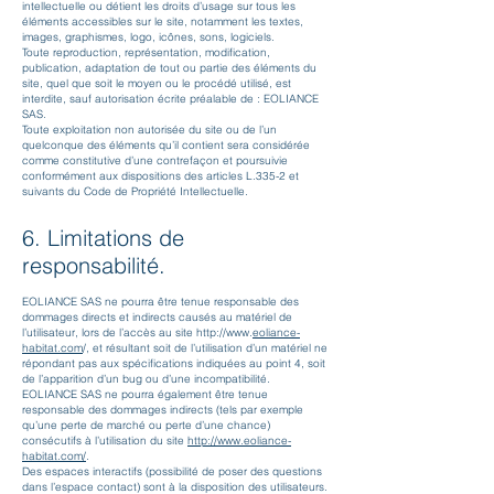
intellectuelle ou détient les droits d’usage sur tous les
éléments accessibles sur le site, notamment les textes,
images, graphismes, logo, icônes, sons, logiciels.
Toute reproduction, représentation, modification,
publication, adaptation de tout ou partie des éléments du
site, quel que soit le moyen ou le procédé utilisé, est
interdite, sauf autorisation écrite préalable de : EOLIANCE
SAS.
Toute exploitation non autorisée du site ou de l’un
quelconque des éléments qu’il contient sera considérée
comme constitutive d’une contrefaçon et poursuivie
conformément aux dispositions des articles L.335-2 et
suivants du Code de Propriété Intellectuelle.
6. Limitations de
responsabilité.
EOLIANCE SAS ne pourra être tenue responsable des
dommages directs et indirects causés au matériel de
l’utilisateur, lors de l’accès au site
http://www
.
eol
iance-
habitat.com
/, et résultant soit de l’utilisation d’un matériel ne
répondant pas aux spécifications indiquées au point 4, soit
de l’apparition d’un bug ou d’une incompatibilité.
EOLIANCE SAS ne pourra également être tenue
responsable des dommages indirects (tels par exemple
qu’une perte de marché ou perte d’une chance)
consécutifs à l’utilisation du site
http://www.eol
iance-
habitat.com/
.
Des espaces interactifs (possibilité de poser des questions
dans l’espace contact) sont à la disposition des utilisateurs.