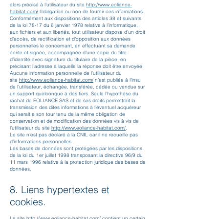
alors précisé à l’utilisateur du site
http://www.eol
iance-
habitat.com/
l’obligation ou non de fournir ces informations.
Conformément aux dispositions des articles 38 et suivants
de la loi 78-17 du 6 janvier 1978 relative à l’informatique,
aux fichiers et aux libertés, tout utilisateur dispose d’un droit
d’accès, de rectification et d’opposition aux données
personnelles le concernant, en effectuant sa demande
écrite et signée, accompagnée d’une copie du titre
d’identité avec signature du titulaire de la pièce, en
précisant l’adresse à laquelle la réponse doit être envoyée.
Aucune information personnelle de l’utilisateur du
site
http://www.eoliance-habitat.com/
n’est publiée à l’insu
de l’utilisateur, échangée, transférée, cédée ou vendue sur
un support quelconque à des tiers. Seule l’hypothèse du
rachat de EOLIANCE SAS et de ses droits permettrait la
transmission des dites informations à l’éventuel acquéreur
qui serait à son tour tenu de la même obligation de
conservation et de modification des données vis à vis de
l’utilisateur du site
http://www.eol
iance-habitat.com/
.
Le site n’est pas déclaré à la CNIL car il ne recueille pas
d’informations personnelles.
Les bases de données sont protégées par les dispositions
de la loi du 1er juillet 1998 transposant la directive 96/9 du
11 mars 1996 relative à la protection juridique des bases de
données.
8. Liens hypertextes et
cookies.
Le site
http://www.eoliance-habitat.com/
contient un certain