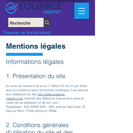
Trouver un installateur
Mentions légales
Informations légales
1. Présentation du site.
En vertu de l’article 6 de la loi n°
2004-575
du 21 juin 2004
pour la confiance dans l’économie numérique, il est précisé
aux utilisateurs du site
http://www.eoliance-
habitat.com/
l’identité des différents intervenants dans le
cadre de sa réalisation et de son suivi :
Propriétaire : EOLIANCE SAS – 949, avenue Saint-Just, ZI
Vaux le Pénil, 77000 VAUX-LE -PÉNIL
2. Conditions générales
d’utilisation du site et des