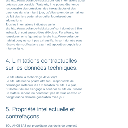
site
http://www.eol
iance-habitat.com/
des informations aussi
précises que possible. Toutefois, il ne pourra être tenue
responsable des omissions, des inexactitudes et des
carences dans la mise à jour, qu’elles soient de son fait ou
du fait des tiers partenaires qui lui fournissent ces
informations.
Tous les informations indiquées sur le
site
http://www.eoliance-habitat.com/
sont données à titre
indicatif, et sont susceptibles d’évoluer. Par ailleurs, les
renseignements figurant sur le site
http://www.eol
iance-
habitat.com/
ne sont pas exhaustifs. Ils sont donnés sous
réserve de modifications ayant été apportées depuis leur
mise en ligne.
4. Limitations contractuelles
sur les données techniques.
Le site utilise la technologie JavaScript.
Le site Internet ne pourra être tenu responsable de
dommages matériels liés à l’utilisation du site. De plus,
l’utilisateur du site s’engage à accéder au site en utilisant
un matériel récent, ne contenant pas de virus et avec un
navigateur de dernière génération mis-à-jour.
5. Propriété intellectuelle et
contrefaçons.
EOLIANCE SAS est propriétaire des droits de propriété