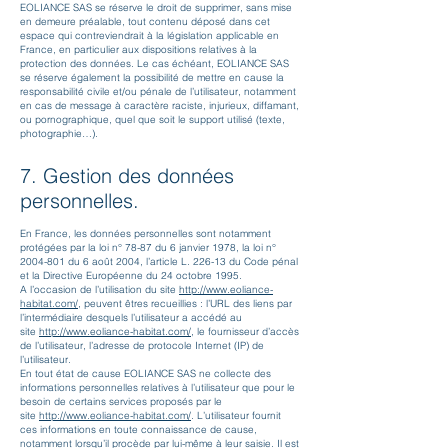
EOLIANCE SAS se réserve le droit de supprimer, sans mise
en demeure préalable, tout contenu déposé dans cet
espace qui contreviendrait à la législation applicable en
France, en particulier aux dispositions relatives à la
protection des données. Le cas échéant, EOLIANCE SAS
se réserve également la possibilité de mettre en cause la
responsabilité civile et/ou pénale de l’utilisateur, notamment
en cas de message à caractère raciste, injurieux, diffamant,
ou pornographique, quel que soit le support utilisé (texte,
photographie…).
7. Gestion des données
personnelles.
En France, les données personnelles sont notamment
protégées par la loi n° 78-87 du 6 janvier 1978, la loi n°
2004-801
du 6 août 2004, l’article L. 226-13 du Code pénal
et la Directive Européenne du 24 octobre 1995.
A l’occasion de l’utilisation du site
http://www.eoliance-
habitat.com/
, peuvent êtres recueillies : l’URL des liens par
l’intermédiaire desquels l’utilisateur a accédé au
site
http://www.eol
iance-habitat.com/
, le fournisseur d’accès
de l’utilisateur, l’adresse de protocole Internet (IP) de
l’utilisateur.
En tout état de cause EOLIANCE SAS ne collecte des
informations personnelles relatives à l’utilisateur que pour le
besoin de certains services proposés par le
site
http://www.eoliance-habitat.com/
. L’utilisateur fournit
ces informations en toute connaissance de cause,
notamment lorsqu’il procède par lui-même à leur saisie. Il est