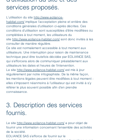
services proposés.
L’utilisation du site
http://www.eoliance-
habitat.com/
implique l’acceptation pleine et entière des
conditions générales d’utilisation ci-après décrites. Ces
conditions d’utilisation sont susceptibles d’être modifiées ou
complétées à tout moment, les utilisateurs du
site
http://www.eol
iance-habitat.com/
sont donc invités à les
consulter de manière régulière.
Ce site est normalement accessible à tout moment aux
utilisateurs. Une interruption pour raison de maintenance
technique peut être toutefois décidée par EOLIANCE SAS,
qui s’efforcera alors de communiquer préalablement aux
utilisateurs les dates et heures de l’intervention.
Le site
http://www.eol
iance-habitat.com/
est mis à jour
régulièrement par notre infographiste. De la même façon,
les mentions légales peuvent être modifiées à tout moment :
elles s’imposent néanmoins à l’utilisateur qui est invité à s’y
référer le plus souvent possible afin d’en prendre
connaissance.
3. Description des services
fournis.
Le site
http://www.eol
iance-habitat.com/
a pour objet de
fournir une information concernant l’ensemble des activités
de la société.
EOLIANCE SAS s’efforce de fournir sur le