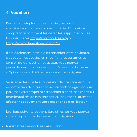
4. Vos choix :
Pour en savoir plus sur les cookies, notamment sur la
manière de voir quels cookies ont été définis et de
comprendre comment les gérer, les supprimer ou les
bloquer, visitez
https://aboutcookies.org/
ou
https://www.allaboutcookies.org/fr/
.
Il est également possible d'empêcher votre navigateur
d'accepter les cookies en modifiant les paramètres
concernés dans votre navigateur. Vous pouvez
généralement trouver ces paramètres dans le menu
«
Options
»
ou
«
Préférences
»
de votre navigateur.
Veuillez noter que la suppression de nos cookies ou la
désactivation de futurs cookies ou technologies de suivi
pourront vous empêcher d'accéder à certaines zones ou
fonctionnalités de nos services, ou pourront autrement
affecter négativement votre expérience d'utilisateur.
Les liens suivants peuvent être utiles, ou vous pouvez
utiliser l'option
«
Aide
»
de votre navigateur.
Paramètres des cookies dans Firefox
Paramètres des cookies dans Internet Explorer
Paramètres des cookies dans Google Chrome