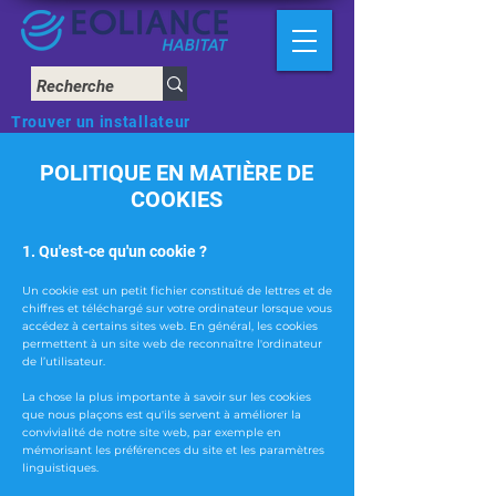
Trouver un installateur
POLITIQUE EN MATIÈRE DE
COOKIES
1. Qu'est-ce qu'un cookie ?
Un cookie est un petit fichier constitué de lettres et de
chiffres et téléchargé sur votre ordinateur lorsque vous
accédez à certains sites web. En général, les cookies
permettent à un site web de reconnaître l'ordinateur
de l’utilisateur.
La chose la plus importante à savoir sur les cookies
que nous plaçons est qu'ils servent à améliorer la
convivialité de notre site web, par exemple en
mémorisant les préférences du site et les paramètres
linguistiques.